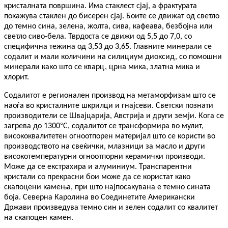
кристалната површина. Има стаклест сјај, а фрактурата
покажува стаклен до бисерен сјај. Боите се движат од светло
до темно сина, зелена, жолта, сива, кафеава, безбојна или
светло сиво-бела. Тврдоста се движи од 5,5 до 7,0, со
специфична тежина од 3,53 до 3,65. Главните минерали се
содалит и мали количини на силициум диоксид, со помошни
минерали како што се кварц, црна мика, златна мика и
хлорит.
Содалитот е регионален производ на метаморфизам што се
наоѓа во кристалните шкрилци и гнајсеви. Светски познати
производители се Швајцарија, Австрија и други земји. Кога се
°
загрева до 1300
C, содалитот се трансформира во мулит,
висококвалитетен огноотпорен материјал што се користи во
производството на свеќички, млазници за масло и други
високотемпературни огноотпорни керамички производи.
Може да се екстрахира и алуминиум. Транспарентни
кристали со прекрасни бои може да се користат како
скапоцени камења, при што најпосакувана е темно сината
боја. Северна Каролина во Соединетите Американски
Држави произведува темно син и зелен содалит со квалитет
на скапоцен камен.