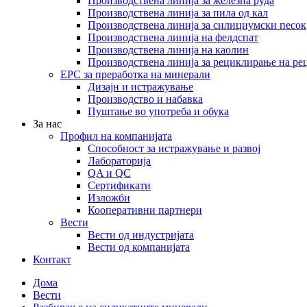
Производствена линија за железна руда
Производствена линија за пила од кал
Производствена линија за силициумски песок
Производствена линија на фелдспат
Производствена линија на каолин
Производствена линија за рециклирање на ре
EPC за преработка на минерали
Дизајн и истражување
Производство и набавка
Пуштање во употреба и обука
За нас
Профил на компанијата
Способност за истражување и развој
Лабораторија
QA и QC
Сертификати
Изложби
Кооперативни партнери
Вести
Вести од индустријата
Вести од компанијата
Контакт
Дома
Вести