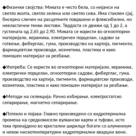
◆
Физички својства: Миката е често бела, со нијанси на
светло жолта, светло зелена или светло сива. Има стаклен сјај,
бисерно сличен на расцепните површини и флексибилни, но
нееластични тенки листови. Тврдоста се движи од 1 до 2, а
густината од 2,65 до 2,90. Миката се користи во огноотпорни
материјали, керамика, електричен порцелан, садови за
готвење, фиберглас, гума, производство на хартија, пигменти,
фармацевтски производи, козметика, пластика и како
помошен материјал за резбање.
◆
Употреба: Се користи во огноотпорни материјали, керамика,
електричен порцелан, огноотпорни садови, фиберглас, гума,
производство на хартија, пигменти, фармацевтски производи,
козметика, пластика и како помошен материјал за резбање.
◆
Методи на селекција: Рачно избирање, електростатско
сепарирање, магнетно сепарирање.
◆
Потекло и појава: Главно произведено со хидротермална
промена на среднокисели вулкански карпи и туфови, исто
така пронајдено во кристални шкрилци богати со алуминиум
и некои нискотемпературни хидротермални кварцни вени.