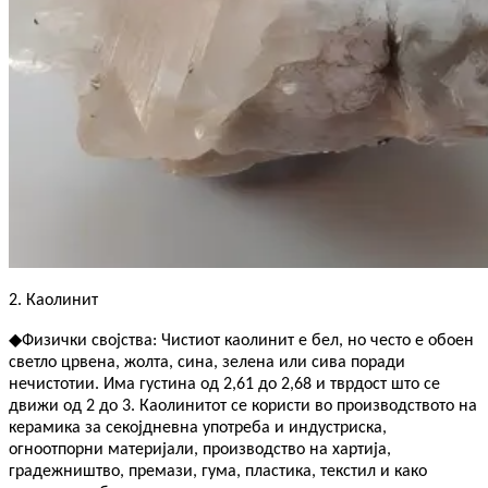
2. Каолинит
◆
Физички својства: Чистиот каолинит е бел, но често е обоен
светло црвена, жолта, сина, зелена или сива поради
нечистотии. Има густина од 2,61 до 2,68 и тврдост што се
движи од 2 до 3. Каолинитот се користи во производството на
керамика за секојдневна употреба и индустриска,
огноотпорни материјали, производство на хартија,
градежништво, премази, гума, пластика, текстил и како