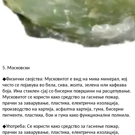
5. Московски
◆
Физички својства: Мусковитот е вид на мика минерал, кој
често се појавува во бела, сива, жолта, зелена или кафеава
боја. Има стаклен сјај со бисерни површини на расцепување.
Мусковитот се користи како средство за гаснење пожар,
прачки за заварување, пластика, електрична изолација,
производство на хартија, асфалтна хартија, гума, бисерни
пигменти, пластика, бои и гума како функционални полнила.
◆
Употреба: Се користи како средство за гаснење пожар,
прачки за заварување, пластика, електрична изолација,