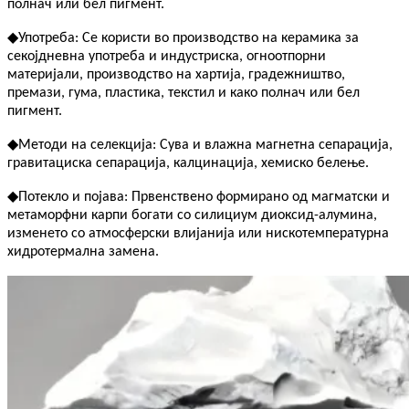
полнач или бел пигмент.
◆
Употреба: Се користи во производство на керамика за
секојдневна употреба и индустриска, огноотпорни
материјали, производство на хартија, градежништво,
премази, гума, пластика, текстил и како полнач или бел
пигмент.
◆
Методи на селекција: Сува и влажна магнетна сепарација,
гравитациска сепарација, калцинација, хемиско белење.
◆
Потекло и појава: Првенствено формирано од магматски и
метаморфни карпи богати со силициум диоксид-алумина,
изменето со атмосферски влијанија или нискотемпературна
хидротермална замена.