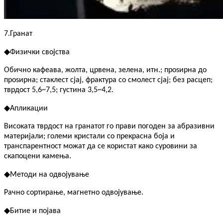
7.
Гранат
◆
Физички својства
Обично кафеава, жолта, црвена, зелена, итн.; проѕирна до
проѕирна; стаклест сјај, фрактура со смолест сјај; без расцеп;
тврдост 5,6~7,5; густина 3,5~4,2.
◆
Апликации
Високата тврдост на гранатот го прави погоден за абразивни
материјали; големи кристали со прекрасна боја и
транспарентност можат да се користат како суровини за
скапоцени камења.
◆
Методи на одвојување
Рачно сортирање, магнетно одвојување.
◆
Битие и појава