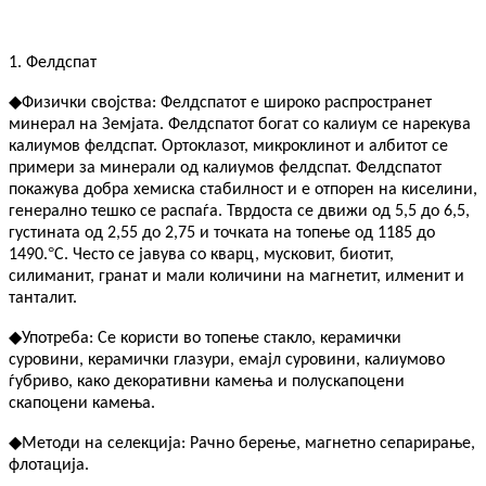
1. Фелдспат
◆
Физички својства: Фелдспатот е широко распространет
минерал на Земјата. Фелдспатот богат со калиум се нарекува
калиумов фелдспат. Ортоклазот, микроклинот и албитот се
примери за минерали од калиумов фелдспат. Фелдспатот
покажува добра хемиска стабилност и е отпорен на киселини,
генерално тешко се распаѓа. Тврдоста се движи од 5,5 до 6,5,
густината од 2,55 до 2,75 и точката на топење од 1185 до
°
1490.
C. Често се јавува со кварц, мусковит, биотит,
силиманит, гранат и мали количини на магнетит, илменит и
танталит.
◆
Употреба:
Се користи во топење стакло, керамички
суровини, керамички глазури, емајл суровини, калиумово
ѓубриво, како декоративни камења и полускапоцени
скапоцени камења.
◆
Методи на селекција: Рачно берење, магнетно сепарирање,
флотација.