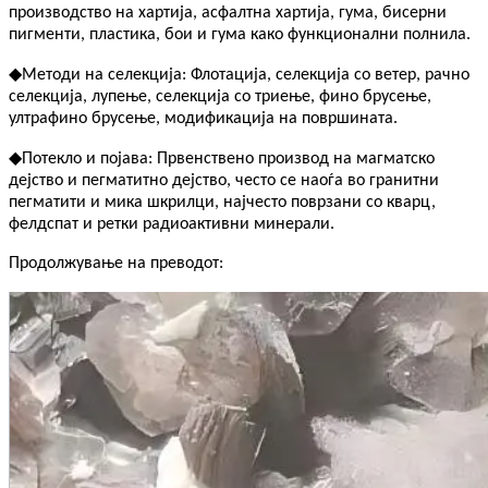
производство на хартија, асфалтна хартија, гума, бисерни
пигменти, пластика, бои и гума како функционални полнила.
◆
Методи на селекција: Флотација, селекција со ветер, рачно
селекција, лупење, селекција со триење, фино брусење,
ултрафино брусење, модификација на површината.
◆
Потекло и појава: Првенствено производ на магматско
дејство и пегматитно дејство, често се наоѓа во гранитни
пегматити и мика шкрилци, најчесто поврзани со кварц,
фелдспат и ретки радиоактивни минерали.
Продолжување на преводот: