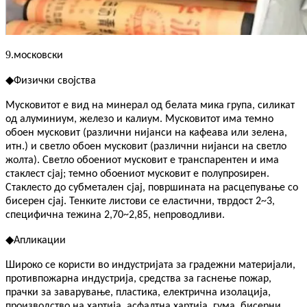
9.
московски
◆
Физички својства
Мусковитот е вид на минерал од белата мика група, силикат
од алуминиум, железо и калиум. Мусковитот има темно
обоен мусковит (различни нијанси на кафеава или зелена,
итн.) и светло обоен мусковит (различни нијанси на светло
жолта). Светло обоениот мусковит е транспарентен и има
стаклест сјај; темно обоениот мусковит е полупроѕирен.
Стаклесто до субметален сјај, површината на расцепување со
бисерен сјај. Тенките листови се еластични, тврдост 2~3,
специфична тежина 2,70~2,85, непроводливи.
◆
Апликации
Широко се користи во индустријата за градежни материјали,
противпожарна индустрија, средства за гаснење пожар,
прачки за заварување, пластика, електрична изолација,
производство на хартија, асфалтна хартија, гума, бисерни