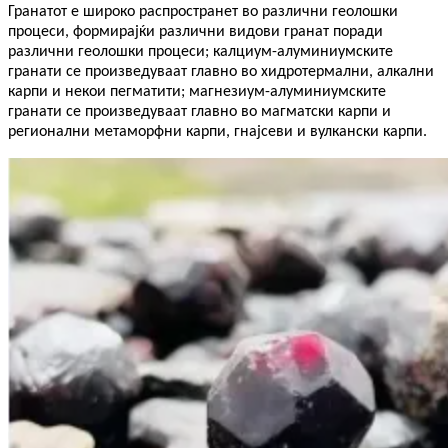
Гранатот е широко распространет во различни геолошки
процеси, формирајќи различни видови гранат поради
различни геолошки процеси; калциум-алуминиумските
гранати се произведуваат главно во хидротермални, алкални
карпи и некои пегматити; магнезиум-алуминиумските
гранати се произведуваат главно во магматски карпи и
регионални метаморфни карпи, гнајсеви и вулкански карпи.