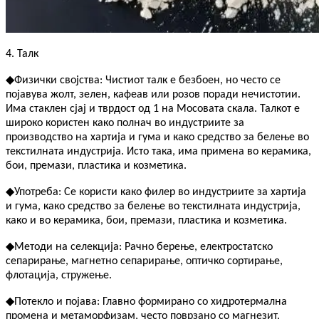
4. Талк
◆
Физички својства: Чистиот талк е безбоен, но често се
појавува жолт, зелен, кафеав или розов поради нечистотии.
Има стаклен сјај и тврдост од 1 на Мосовата скала. Талкот е
широко користен како полнач во индустриите за
производство на хартија и гума и како средство за белење во
текстилната индустрија. Исто така, има примена во керамика,
бои, премази, пластика и козметика.
◆
Употреба: Се користи како филер во индустриите за хартија
и гума, како средство за белење во текстилната индустрија,
како и во керамика, бои, премази, пластика и козметика.
◆
Методи на селекција: Рачно берење, електростатско
сепарирање, магнетно сепарирање, оптичко сортирање,
флотација, стружење.
◆
Потекло и појава: Главно формирано со хидротермална
промена и метаморфизам, често поврзано со магнезит,