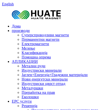
English
Дома
производи
Суперспроводливи магнети
Перманентни магнети
Електромагнети
Мелење
Класификација
Помошна опрема
АПЛИКАЦИИ
Метални руди
Индустриски минерали
Јаглен+Енергија+Градежни материјали
Нови енергетски минерали
Индустриски цврст отпад
Металуршки
Преработка на прав
Еколошки
EPC услуги
Решенија