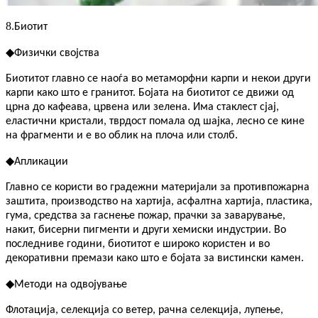
8.
Биотит
◆
Физички својства
Биотитот главно се наоѓа во метаморфни карпи и некои други
карпи како што е гранитот. Бојата на биотитот се движи од
црна до кафеава, црвена или зелена. Има стаклест сјај,
еластични кристали, тврдост помала од шајка, лесно се кине
на фрагменти и е во облик на плоча или столб.
◆
Апликации
Главно се користи во градежни материјали за противпожарна
заштита, производство на хартија, асфалтна хартија, пластика,
гума, средства за гаснење пожар, прачки за заварување,
накит, бисерни пигменти и други хемиски индустрии. Во
последниве години, биотитот е широко користен и во
декоративни премази како што е бојата за вистински камен.
◆
Методи на одвојување
Флотација, селекција со ветер, рачна селекција, лупење,