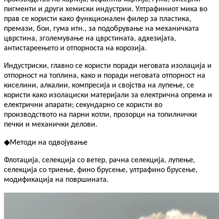
пигменти и други хемиски индустрии. Ултрафиниот мика во
прав се користи како функционален филер за пластика,
премази, бои, гума итн., за подобрување на механичката
цврстина, зголемување на цврстината, адхезијата,
антистареењето и отпорноста на корозија.
Индустриски, главно се користи поради неговата изолација и
отпорност на топлина, како и поради неговата отпорност на
киселини, алкалии, компресија и својства на лупење, се
користи како изолациски материјали за електрична опрема и
електрични апарати; секундарно се користи во
производството на парни котли, прозорци на топилнички
печки и механички делови.
◆
Методи на одвојување
Флотација, селекција со ветер, рачна селекција, лупење,
селекција со триење, фино брусење, ултрафино брусење,
модификација на површината.