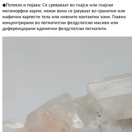
◆
Потекло и појава: Се среќаваат во гнајси или гнајски
метаморфни карпи; некои вени се јавуваат во гранитни или
мафични карпести тела или нивните контактни зони. Главно
концентрирани во пегматитски фелдспатски масиви или
диференцирани единечни фелдспатски пегматити.