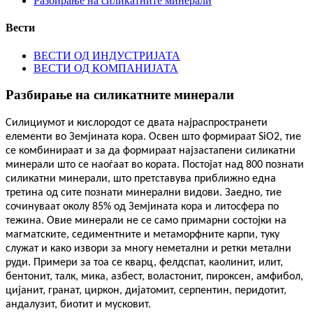
Разбирање на силикатните минерали
Вести
ВЕСТИ ОД ИНДУСТРИЈАТА
ВЕСТИ ОД КОМПАНИЈАТА
Разбирање на силикатните минерали
Силициумот и кислородот се двата најраспространети
елементи во Земјината кора. Освен што формираат SiO2, тие
се комбинираат и за да формираат најзастапени силикатни
минерали што се наоѓаат во кората. Постојат над 800 познати
силикатни минерали, што претставува приближно една
третина од сите познати минерални видови. Заедно, тие
сочинуваат околу 85% од Земјината кора и литосфера по
тежина. Овие минерали не се само примарни состојки на
магматските, седиментните и метаморфните карпи, туку
служат и како извори за многу неметални и ретки метални
руди. Примери за тоа се кварц, фелдспат, каолинит, илит,
бентонит, талк, мика, азбест, воластонит, пироксен, амфибол,
цијанит, гранат, циркон, дијатомит, серпентин, перидотит,
андалузит, биотит и мусковит.