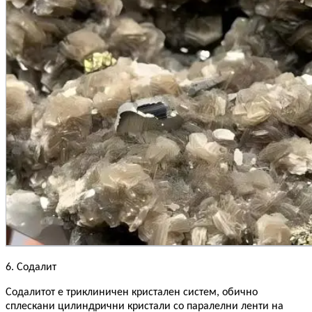
6.
Содалит
Содалитот е триклиничен кристален систем, обично
сплескани цилиндрични кристали со паралелни ленти на