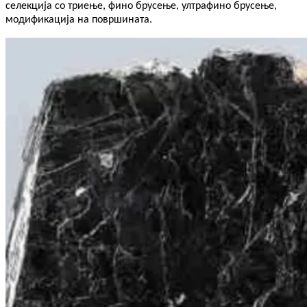
селекција со триење, фино брусење, ултрафино брусење,
модификација на површината.