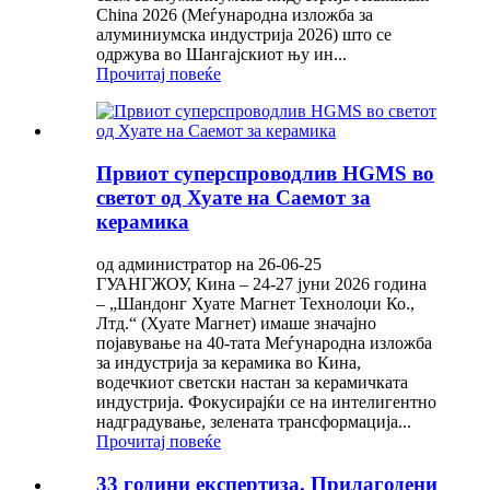
China 2026 (Меѓународна изложба за
алуминиумска индустрија 2026) што се
одржува во Шангајскиот њу ин...
Прочитај повеќе
Првиот суперспроводлив HGMS во
светот од Хуате на Саемот за
керамика
од администратор на 26-06-25
ГУАНГЖОУ, Кина – 24-27 јуни 2026 година
– „Шандонг Хуате Магнет Технолоџи Ко.,
Лтд.“ (Хуате Магнет) имаше значајно
појавување на 40-тата Меѓународна изложба
за индустрија за керамика во Кина,
водечкиот светски настан за керамичката
индустрија. Фокусирајќи се на интелигентно
надградување, зелената трансформација...
Прочитај повеќе
33 години експертиза. Прилагодени