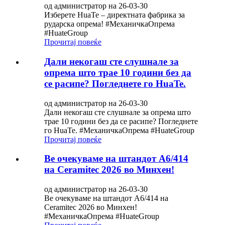
од администратор на 26-03-30
Изберете HuaTe – директната фабрика за
рударска опрема! #МеханичкаОпрема
#HuateGroup
Прочитај повеќе
Дали некогаш сте слушнале за
опрема што трае 10 години без да
се расипе? Погледнете го HuaTe.
од администратор на 26-03-30
Дали некогаш сте слушнале за опрема што
трае 10 години без да се расипе? Погледнете
го HuaTe. #МеханичкаОпрема #HuateGroup
Прочитај повеќе
Ве очекуваме на штандот A6/414
на Ceramitec 2026 во Минхен!
од администратор на 26-03-30
Ве очекуваме на штандот A6/414 на
Ceramitec 2026 во Минхен!
#МеханичкаОпрема #HuateGroup