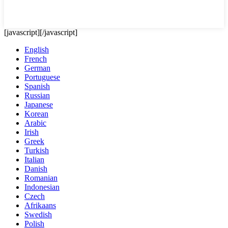
[javascript]
[/javascript]
English
French
German
Portuguese
Spanish
Russian
Japanese
Korean
Arabic
Irish
Greek
Turkish
Italian
Danish
Romanian
Indonesian
Czech
Afrikaans
Swedish
Polish