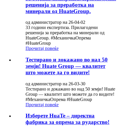
решенија за преработка на
минерали од HuateGroup.
од администратор на 26-04-02
33 години експертиза. Прилагодени
решенија за преработка на минерали од
HuateGroup. #МеханичкаОпрема
#HuateGroup
Прочитај повеќе
Тестирано и докажано во над 50
земји! Huate Group — квалитет
што можете да го видите!
од администратор на 26-03-30
Тестирано и докажано во над 50 земји! Huate
Group — квалитет што можете да го видите!
#МеханичкаОпрема #HuateGroup
Прочитај повеќе
Изберете HuaTe – директна
фабрика за опрема за рударство!