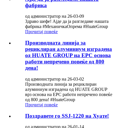
фабрика
од администратор на 26-03-09
Здраво шефе! Ајде да ја разгледаме нашата
фабрика #МеханичкаОпрема #HuateGroup
Прочитај повеќе
Производната линија за
рециклиран алуминиум изградена
од HUATE GROUP на EPC основа
работи непречено повеќе од 800
дена!
од администратор на 26-03-02
Производната линија за рециклиран
алуминиум изградена од HUATE GROUP
врз основа на EPC работи непречено повеќе
од 800 дена! #HuateGroup
Прочитај повеќе
Поздравете го SSJ-1220 на Хуате!
од администратор на 26-01-14