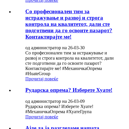
Прочитај повеќе
Со професионален тим за
истражување и развој и строга
контрола на квалитетот, дали сте
подготвени да го освоите пазарот?
Контактирајте ме!
од администратор на 26-03-30
Со професионален тим за истражување и
развој и строга контрола на квалитетот, дали
сте подготвени да го освоите пазарот?
Контактирајте ме! #МеханичкаОпрема
#HuateGroup
Прочитај повеќе
Рударска опрема? Изберете Хуате!
од администратор на 26-03-09
Рударска опрема? Изберете Хуате!
#МеханичкаОпрема #ХуатеГрупа
Прочитај повеќе
Ајде да ја разгледаме нашата