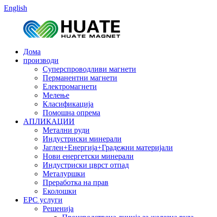
English
Дома
производи
Суперспроводливи магнети
Перманентни магнети
Електромагнети
Мелење
Класификација
Помошна опрема
АПЛИКАЦИИ
Метални руди
Индустриски минерали
Јаглен+Енергија+Градежни материјали
Нови енергетски минерали
Индустриски цврст отпад
Металуршки
Преработка на прав
Еколошки
EPC услуги
Решенија