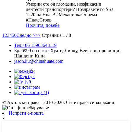
Уморни сте од гломазни, неефикасни
лентести транспортери? Поздравете го SSJ-
1220 на Huate! #МеханичкаОпрема
#HuateGroup
Прочитај повеќе
1
2
3
4
5
6
Следно >
>>
Страница 1 / 8
Тел:+86 15963648119
Бр. 6999 на патот Хуате, Линку, Веифанг, провинција
Шандонг, Кина
jason.liu@chinahuate.com
© Авторски права - 2010-2026: Сите права се задржани.
Испрати е-пошта
x