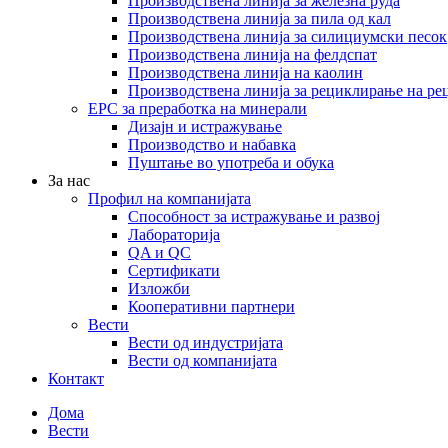
Производствена линија за железна руда
Производствена линија за пила од кал
Производствена линија за силициумски песок
Производствена линија на фелдспат
Производствена линија на каолин
Производствена линија за рециклирање на ре
EPC за преработка на минерали
Дизајн и истражување
Производство и набавка
Пуштање во употреба и обука
За нас
Профил на компанијата
Способност за истражување и развој
Лабораторија
QA и QC
Сертификати
Изложби
Кооперативни партнери
Вести
Вести од индустријата
Вести од компанијата
Контакт
Дома
Вести