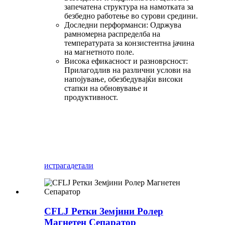
запечатена структура на намотката за
безбедно работење во сурови средини.
Доследни перформанси: Одржува
рамномерна распределба на
температурата за конзистентна јачина
на магнетното поле.
Висока ефикасност и разноврсност:
Прилагодлив на различни услови на
напојување, обезбедувајќи високи
стапки на обновување и
продуктивност.
истрага
детали
CFLJ Ретки Земјини Ролер
Магнетен Сепаратор