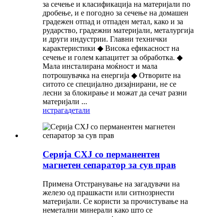
за сечење и класификација на материјали по
дробење, и е погодно за сечење на домашен
градежен отпад и отпаден метал, како и за
рударство, градежни материјали, металургија
и други индустрии. Главни технички
карактеристики ◆ Висока ефикасност на
сечење и голем капацитет за обработка. ◆
Мала инсталирана моќност и мала
потрошувачка на енергија ◆ Отворите на
ситото се специјално дизајнирани, не се
лесни за блокирање и можат да сечат разни
материјали ...
истрага
детали
Серија CXJ со перманентен
магнетен сепаратор за сув прав
Примена Отстранување на загадувачи на
железо од прашкасти или ситнозрнести
материјали. Се користи за прочистување на
неметални минерали како што се