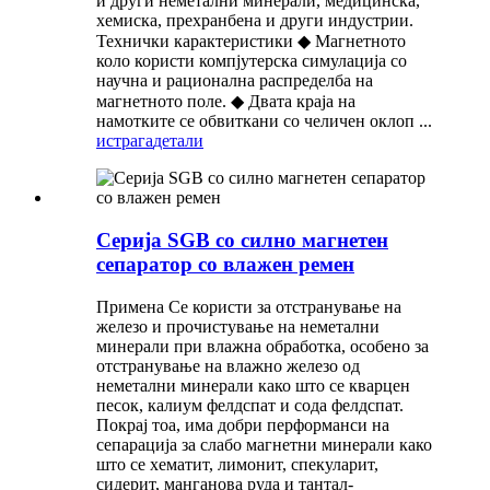
и други неметални минерали, медицинска,
хемиска, прехранбена и други индустрии.
Технички карактеристики ◆ Магнетното
коло користи компјутерска симулација со
научна и рационална распределба на
магнетното поле. ◆ Двата краја на
намотките се обвиткани со челичен оклоп ...
истрага
детали
Серија SGB со силно магнетен
сепаратор со влажен ремен
Примена Се користи за отстранување на
железо и прочистување на неметални
минерали при влажна обработка, особено за
отстранување на влажно железо од
неметални минерали како што се кварцен
песок, калиум фелдспат и сода фелдспат.
Покрај тоа, има добри перформанси на
сепарација за слабо магнетни минерали како
што се хематит, лимонит, спекуларит,
сидерит, манганова руда и тантал-