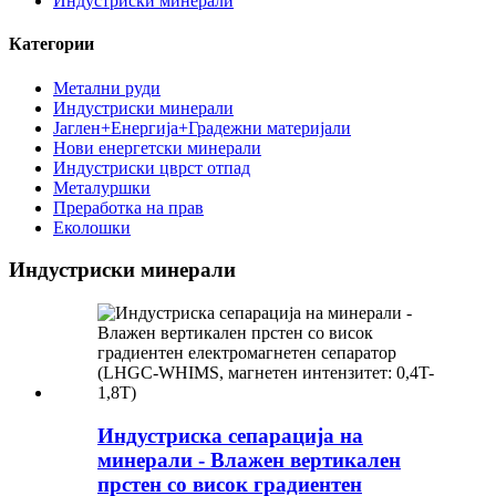
Индустриски минерали
Категории
Метални руди
Индустриски минерали
Јаглен+Енергија+Градежни материјали
Нови енергетски минерали
Индустриски цврст отпад
Металуршки
Преработка на прав
Еколошки
Индустриски минерали
Индустриска сепарација на
минерали - Влажен вертикален
прстен со висок градиентен