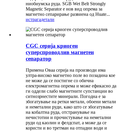
ниобиумска руда. SGB Wet Belt Strongly
Magnetic Separator е нов вид опрема за
магнетно сепарирање развиена од Huate...
истрага
детали
CGC серија криоген
суперспроводлив магнетен
сепаратор
Примена Оваа серија на производи има
ултра-високо магнетно поле во позадина кое
не може да се постигне со обична
електромагнетна опрема и може ефикасно да
ги оддели слабо магнетните супстанции во
ситнозрнестите минерали. Погодна е за
збогатување на ретки метали, обоени метали
и неметални руди, како што се збогатување
на кобалтна руда, отстранување на
нечистотии и прочистување на неметални
руди од каолин и фелдспат, а може да се
користи и во третман на отпадни води и