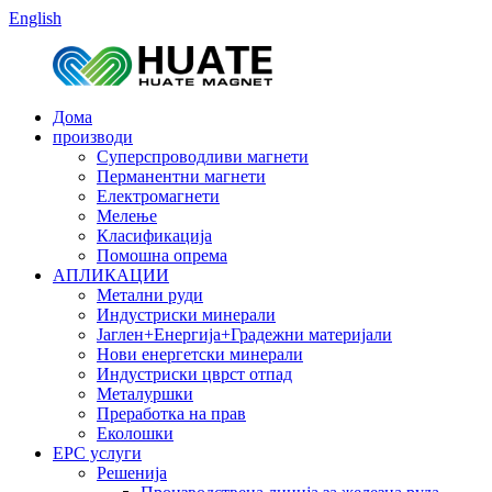
English
Дома
производи
Суперспроводливи магнети
Перманентни магнети
Електромагнети
Мелење
Класификација
Помошна опрема
АПЛИКАЦИИ
Метални руди
Индустриски минерали
Јаглен+Енергија+Градежни материјали
Нови енергетски минерали
Индустриски цврст отпад
Металуршки
Преработка на прав
Еколошки
EPC услуги
Решенија