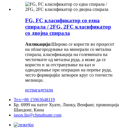
FG, FC класификатор со една
спирала / 2FG, 2FC класификатор
со двојна спирала
Апликација:
Широко се користи во процесот
на облагородување на минерали со метална
спирала, класификација на големината на
честичките од метална руда, а може да се
користи и за отстранување на кал и
одводнување при операции на перење руда,
често формирајќи затворен круг со топчести
мелници.
истрага
детали
Тел:+86 15963648119
Бр. 6999 на патот Хуате, Линку, Веифанг, провинција
Шандонг, Кина
jason.liu@chinahuate.com