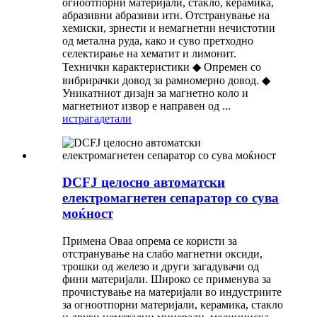
огноотпорни материјали, стакло, керамика,
абразивни абразиви итн. Отстранување на
хемиски, зрнести и немагнетни нечистотии
од метална руда, како и суво претходно
селектирање на хематит и лимонит.
Технички карактеристики ◆ Опремен со
вибрирачки довод за рамномерно довод. ◆
Уникатниот дизајн за магнетно коло и
магнетниот извор е направен од ...
истрага
детали
DCFJ целосно автоматски
електромагнетен сепаратор со сува
моќност
Примена Оваа опрема се користи за
отстранување на слабо магнетни оксиди,
трошки од железо и други загадувачи од
фини материјали. Широко се применува за
прочистување на материјали во индустриите
за огноотпорни материјали, керамика, стакло