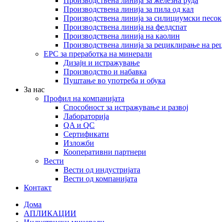
Производствена линија за железна руда
Производствена линија за пила од кал
Производствена линија за силициумски песок
Производствена линија на фелдспат
Производствена линија на каолин
Производствена линија за рециклирање на ре
EPC за преработка на минерали
Дизајн и истражување
Производство и набавка
Пуштање во употреба и обука
За нас
Профил на компанијата
Способност за истражување и развој
Лабораторија
QA и QC
Сертификати
Изложби
Кооперативни партнери
Вести
Вести од индустријата
Вести од компанијата
Контакт
Дома
АПЛИКАЦИИ