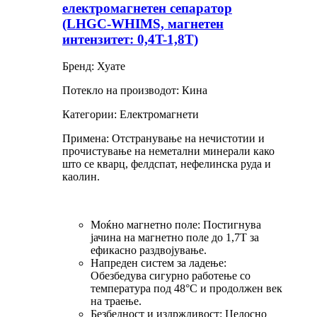
електромагнетен сепаратор
(LHGC-WHIMS, магнетен
интензитет: 0,4T-1,8T)
Бренд: Хуате
Потекло на производот: Кина
Категории: Електромагнети
Примена: Отстранување на нечистотии и
прочистување на неметални минерали како
што се кварц, фелдспат, нефелинска руда и
каолин.
Моќно магнетно поле: Постигнува
јачина на магнетно поле до 1,7T за
ефикасно раздвојување.
Напреден систем за ладење:
Обезбедува сигурно работење со
температура под 48°C и продолжен век
на траење.
Безбедност и издржливост: Целосно