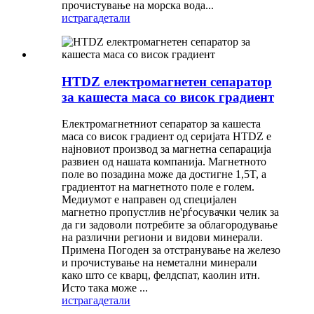
прочистување на морска вода...
истрага
детали
HTDZ електромагнетен сепаратор
за кашеста маса со висок градиент
Електромагнетниот сепаратор за кашеста
маса со висок градиент од серијата HTDZ е
најновиот производ за магнетна сепарација
развиен од нашата компанија. Магнетното
поле во позадина може да достигне 1,5T, а
градиентот на магнетното поле е голем.
Медиумот е направен од специјален
магнетно пропустлив не'рѓосувачки челик за
да ги задоволи потребите за облагородување
на различни региони и видови минерали.
Примена Погоден за отстранување на железо
и прочистување на неметални минерали
како што се кварц, фелдспат, каолин итн.
Исто така може ...
истрага
детали