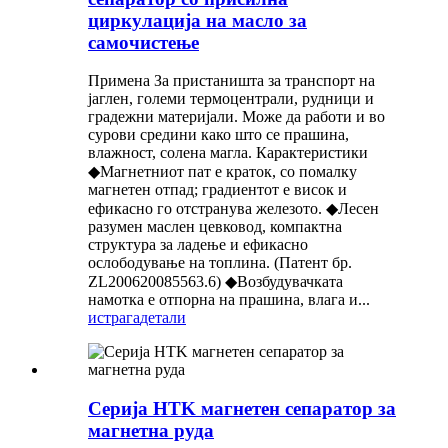
циркулација на масло за
самочистење
Примена За пристаништа за транспорт на
јаглен, големи термоцентрали, рудници и
градежни материјали. Може да работи и во
сурови средини како што се прашина,
влажност, солена магла. Карактеристики
◆Магнетниот пат е краток, со помалку
магнетен отпад; градиентот е висок и
ефикасно го отстранува железото. ◆Лесен
разумен маслен цевковод, компактна
структура за ладење и ефикасно
ослободување на топлина. (Патент бр.
ZL200620085563.6) ◆Возбудувачката
намотка е отпорна на прашина, влага и...
истрага
детали
Серија HTK магнетен сепаратор за
магнетна руда