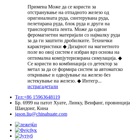
Примена Може да се користи за
отстранување на отпадното железо од
оригиналната руда, синтерувана руда,
пелетирана руда, блок руда и други на
транспортната лента. Може да одвои
феромагнетни материјали со најмалку руда
за да ги заштити дробилките. Технички
карактеристики ◆ Дизајнот на магнетното
поле во овој систем е избран врз основа на
оптимална компјутеризирана симулација. ◆
Се користи во комбинација со детектор за
метал за да се формира систем за автоматско
откривање и одвојување на железо без
истекување на железо. ◆ Интегр...
истрага
детали
Тел:+86 15963648119
Бр. 6999 на патот Хуате, Линку, Веифанг, провинција
Шандонг, Кина
jason.liu@chinahuate.com