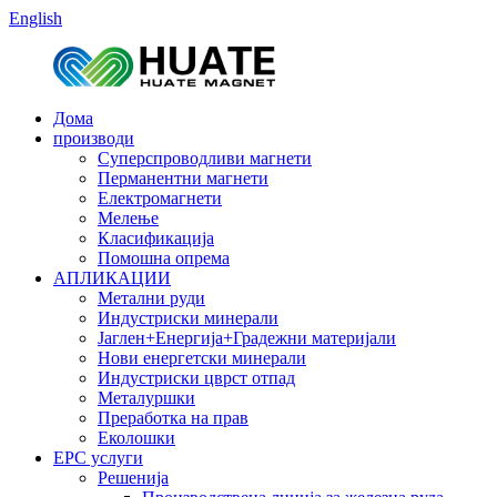
English
Дома
производи
Суперспроводливи магнети
Перманентни магнети
Електромагнети
Мелење
Класификација
Помошна опрема
АПЛИКАЦИИ
Метални руди
Индустриски минерали
Јаглен+Енергија+Градежни материјали
Нови енергетски минерали
Индустриски цврст отпад
Металуршки
Преработка на прав
Еколошки
EPC услуги
Решенија