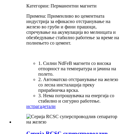
Категории: Перманентни магнети
Примена: Применливо во цементната
индустрија за ефикасно отстранување на
железо во груби и фини прашоци,
спречување на акумулација во мелницата и
обезбедување стабилно работење за време на
полнењето со цемент.
1. Силни NdFeB магнети со висока
отпорност на температура и јачина на
полето.
2. Автоматско отстранување на железо
со лесна инсталација преку
прирабничка врска.
3. Нема потрошувачка на енергија со
стабилно и сигурно работење.
истрага
детали
Серија RCSC суперспроводлив