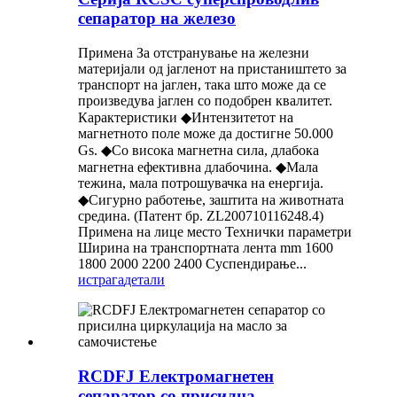
сепаратор на железо
Примена За отстранување на железни
материјали од јагленот на пристаништето за
транспорт на јаглен, така што може да се
произведува јаглен со подобрен квалитет.
Карактеристики ◆Интензитетот на
магнетното поле може да достигне 50.000
Gs. ◆Со висока магнетна сила, длабока
магнетна ефективна длабочина. ◆Мала
тежина, мала потрошувачка на енергија.
◆Сигурно работење, заштита на животната
средина. (Патент бр. ZL200710116248.4)
Примена на лице место Технички параметри
Ширина на транспортната лента mm 1600
1800 2000 2200 2400 Суспендирање...
истрага
детали
RCDFJ Електромагнетен
сепаратор со присилна