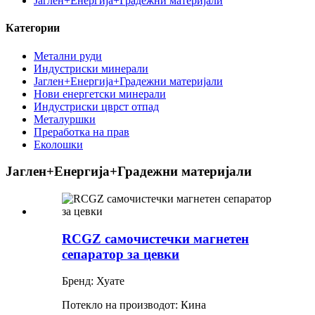
Јаглен+Енергија+Градежни материјали
Категории
Метални руди
Индустриски минерали
Јаглен+Енергија+Градежни материјали
Нови енергетски минерали
Индустриски цврст отпад
Металуршки
Преработка на прав
Еколошки
Јаглен+Енергија+Градежни материјали
RCGZ самочистечки магнетен
сепаратор за цевки
Бренд: Хуате
Потекло на производот: Кина