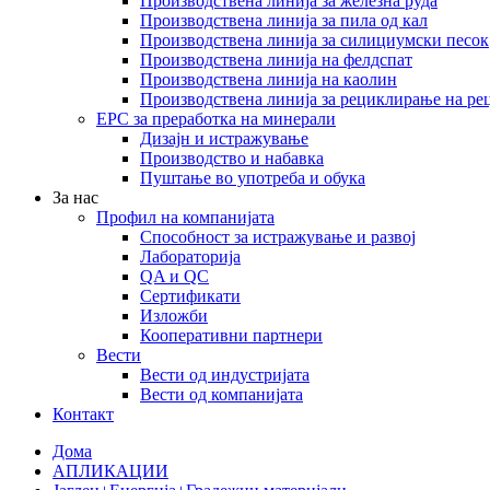
Производствена линија за железна руда
Производствена линија за пила од кал
Производствена линија за силициумски песок
Производствена линија на фелдспат
Производствена линија на каолин
Производствена линија за рециклирање на ре
EPC за преработка на минерали
Дизајн и истражување
Производство и набавка
Пуштање во употреба и обука
За нас
Профил на компанијата
Способност за истражување и развој
Лабораторија
QA и QC
Сертификати
Изложби
Кооперативни партнери
Вести
Вести од индустријата
Вести од компанијата
Контакт
Дома
АПЛИКАЦИИ