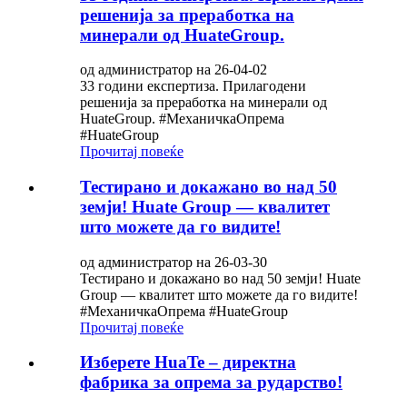
решенија за преработка на
минерали од HuateGroup.
од администратор на 26-04-02
33 години експертиза. Прилагодени
решенија за преработка на минерали од
HuateGroup. #МеханичкаОпрема
#HuateGroup
Прочитај повеќе
Тестирано и докажано во над 50
земји! Huate Group — квалитет
што можете да го видите!
од администратор на 26-03-30
Тестирано и докажано во над 50 земји! Huate
Group — квалитет што можете да го видите!
#МеханичкаОпрема #HuateGroup
Прочитај повеќе
Изберете HuaTe – директна
фабрика за опрема за рударство!