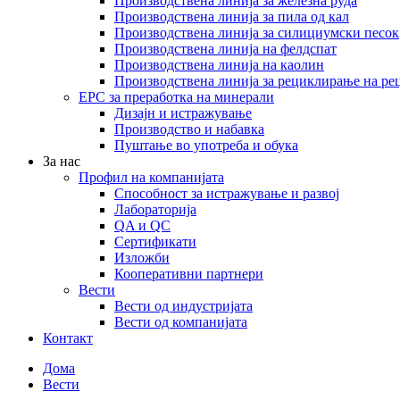
Производствена линија за железна руда
Производствена линија за пила од кал
Производствена линија за силициумски песок
Производствена линија на фелдспат
Производствена линија на каолин
Производствена линија за рециклирање на ре
EPC за преработка на минерали
Дизајн и истражување
Производство и набавка
Пуштање во употреба и обука
За нас
Профил на компанијата
Способност за истражување и развој
Лабораторија
QA и QC
Сертификати
Изложби
Кооперативни партнери
Вести
Вести од индустријата
Вести од компанијата
Контакт
Дома
Вести