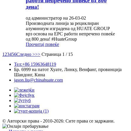
работи непречено повеќе од 800
дена!
од администратор на 26-03-02
Производната линија за рециклиран
алуминиум изградена од HUATE GROUP
врз основа на EPC работи непречено повеќе
од 800 дена! #HuateGroup
Прочитај повеќе
1
2
3
4
5
6
Следно >
>>
Страница 1 / 15
Тел:+86 15963648119
Бр. 6999 на патот Хуате, Линку, Веифанг, провинција
Шандонг, Кина
jason.liu@chinahuate.com
© Авторски права - 2010-2026: Сите права се задржани.