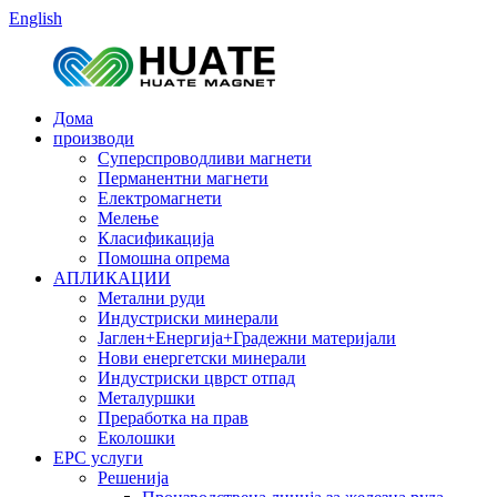
English
Дома
производи
Суперспроводливи магнети
Перманентни магнети
Електромагнети
Мелење
Класификација
Помошна опрема
АПЛИКАЦИИ
Метални руди
Индустриски минерали
Јаглен+Енергија+Градежни материјали
Нови енергетски минерали
Индустриски цврст отпад
Металуршки
Преработка на прав
Еколошки
EPC услуги
Решенија