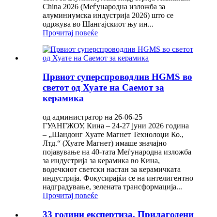
China 2026 (Меѓународна изложба за
алуминиумска индустрија 2026) што се
одржува во Шангајскиот њу ин...
Прочитај повеќе
Првиот суперспроводлив HGMS во
светот од Хуате на Саемот за
керамика
од администратор на 26-06-25
ГУАНГЖОУ, Кина – 24-27 јуни 2026 година
– „Шандонг Хуате Магнет Технолоџи Ко.,
Лтд.“ (Хуате Магнет) имаше значајно
појавување на 40-тата Меѓународна изложба
за индустрија за керамика во Кина,
водечкиот светски настан за керамичката
индустрија. Фокусирајќи се на интелигентно
надградување, зелената трансформација...
Прочитај повеќе
33 години експертиза. Прилагодени