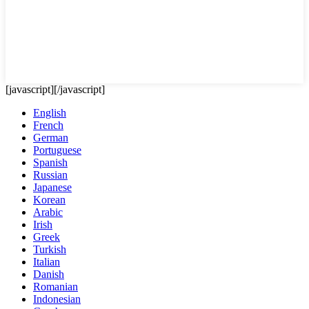
[javascript]
[/javascript]
English
French
German
Portuguese
Spanish
Russian
Japanese
Korean
Arabic
Irish
Greek
Turkish
Italian
Danish
Romanian
Indonesian