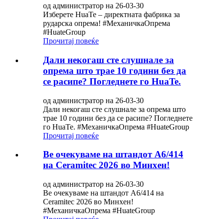
од администратор на 26-03-30
Изберете HuaTe – директната фабрика за
рударска опрема! #МеханичкаОпрема
#HuateGroup
Прочитај повеќе
Дали некогаш сте слушнале за
опрема што трае 10 години без да
се расипе? Погледнете го HuaTe.
од администратор на 26-03-30
Дали некогаш сте слушнале за опрема што
трае 10 години без да се расипе? Погледнете
го HuaTe. #МеханичкаОпрема #HuateGroup
Прочитај повеќе
Ве очекуваме на штандот A6/414
на Ceramitec 2026 во Минхен!
од администратор на 26-03-30
Ве очекуваме на штандот A6/414 на
Ceramitec 2026 во Минхен!
#МеханичкаОпрема #HuateGroup