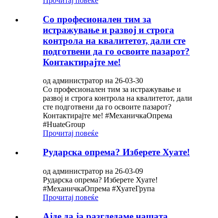
Прочитај повеќе
Со професионален тим за
истражување и развој и строга
контрола на квалитетот, дали сте
подготвени да го освоите пазарот?
Контактирајте ме!
од администратор на 26-03-30
Со професионален тим за истражување и
развој и строга контрола на квалитетот, дали
сте подготвени да го освоите пазарот?
Контактирајте ме! #МеханичкаОпрема
#HuateGroup
Прочитај повеќе
Рударска опрема? Изберете Хуате!
од администратор на 26-03-09
Рударска опрема? Изберете Хуате!
#МеханичкаОпрема #ХуатеГрупа
Прочитај повеќе
Ајде да ја разгледаме нашата