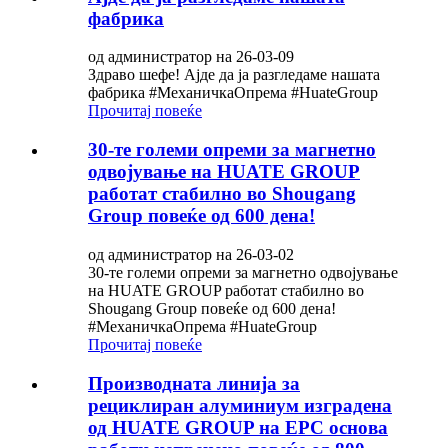
фабрика
од администратор на 26-03-09
Здраво шефе! Ајде да ја разгледаме нашата
фабрика #МеханичкаОпрема #HuateGroup
Прочитај повеќе
30-те големи опреми за магнетно
одвојување на HUATE GROUP
работат стабилно во Shougang
Group повеќе од 600 дена!
од администратор на 26-03-02
30-те големи опреми за магнетно одвојување
на HUATE GROUP работат стабилно во
Shougang Group повеќе од 600 дена!
#МеханичкаОпрема #HuateGroup
Прочитај повеќе
Производната линија за
рециклиран алуминиум изградена
од HUATE GROUP на EPC основа