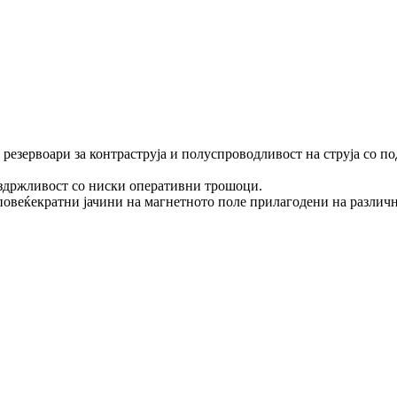
резервоари за контраструја и полуспроводливост на струја со п
издржливост со ниски оперативни трошоци.
овеќекратни јачини на магнетното поле прилагодени на различн