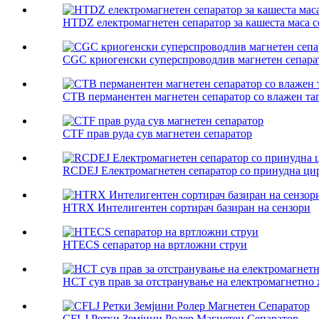
HTDZ електромагнетен сепаратор за кашеста маса с
CGC криогенски суперспроводлив магнетен сепара
CTB перманентен магнетен сепаратор со влажен та
CTF прав руда сув магнетен сепаратор
RCDEJ Електромагнетен сепаратор со принудна цир
HTRX Интелигентен сортирач базиран на сензори
HTECS сепаратор на вртложни струи
HCT сув прав за отстранување на електромагнетно 
CFLJ Ретки Земјини Ролер Магнетен Сепаратор