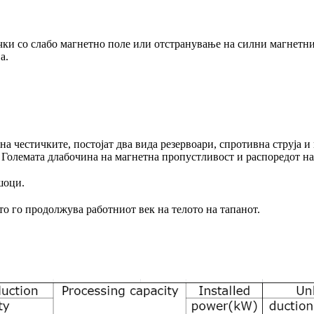
чки со слабо магнетно поле или отстранување на силни магнетн
а.
 честичките, постојат два вида резервоари, спротивна струја и 
 Големата длабочина на магнетна пропустливост и распоредот н
шоци.
то го продолжува работниот век на телото на тапанот.