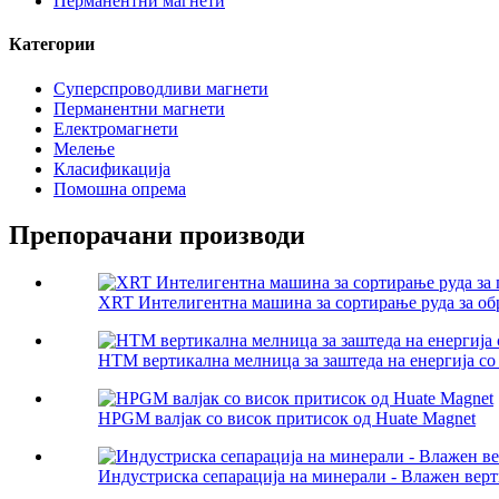
Перманентни магнети
Категории
Суперспроводливи магнети
Перманентни магнети
Електромагнети
Мелење
Класификација
Помошна опрема
Препорачани производи
XRT Интелигентна машина за сортирање руда за обр
HTM вертикална мелница за заштеда на енергија со 
HPGM валјак со висок притисок од Huate Magnet
Индустриска сепарација на минерали - Влажен верти