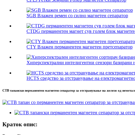
SGB ​​Влажен ремен со силно магнетен сепаратор
CTDG перманентен магнет сув голем блок магнетен 
CTY Влажен перманентен магнетен претсепаратор
Хиперспектрални интелигентни сензори базирани н
HCTS средство за отстранување на електромагнетно
CTB тапански перманентен магнетен сепаратор за отстранување на железо од немета
Краток опис: