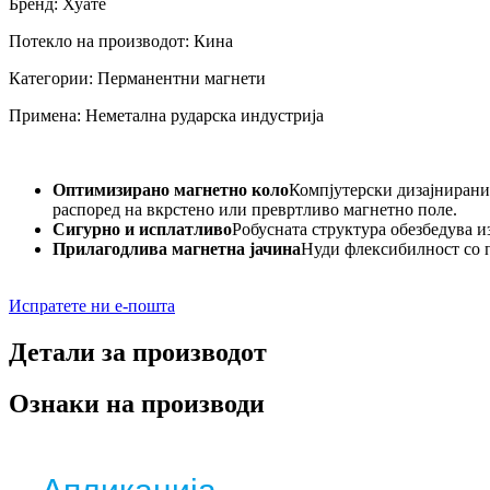
Бренд: Хуате
Потекло на производот: Кина
Категории: Перманентни магнети
Примена: Неметална рударска индустрија
Оптимизирано магнетно коло
Компјутерски дизајнирани 
распоред на вкрстено или превртливо магнетно поле.
Сигурно и исплатливо
Робусната структура обезбедува 
Прилагодлива магнетна јачина
Нуди флексибилност со п
Испратете ни е-пошта
Детали за производот
Ознаки на производи