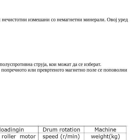
и нечистотии измешани со немагнетни минерали. Овој уред
полуспротивна струја, кои можат да се изберат.
а попречното или превртеното магнетно поле се поповолни