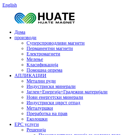
English
Дома
производи
Суперспроводливи магнети
Перманентни магнети
Електромагнети
Мелење
Класификација
Помошна опрема
АПЛИКАЦИИ
Метални руди
Индустриски минерали
Јаглен+Енергија+Градежни материјали
Нови енергетски минерали
Индустриски цврст отпад
Металуршки
Преработка на прав
Еколошки
EPC услуги
Решенија