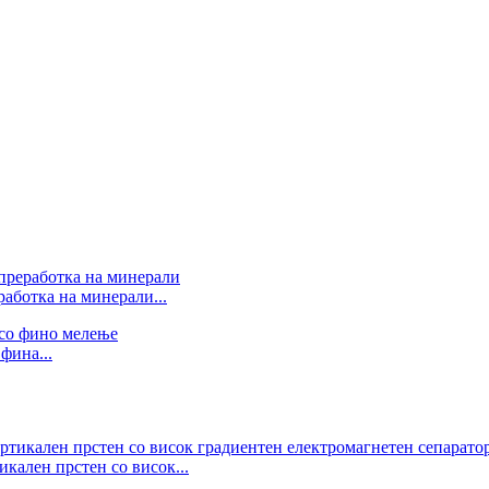
аботка на минерали...
фина...
кален прстен со висок...