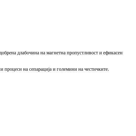
одобрена длабочина на магнетна пропустливост и ефикасен
и процеси на сепарација и големини на честичките.