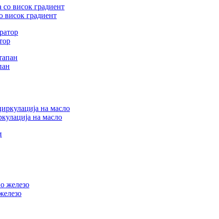
о висок градиент
тор
пан
кулација на масло
железо