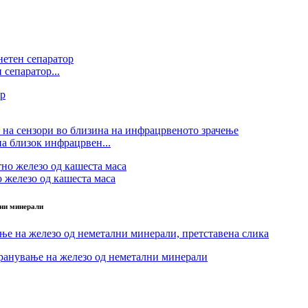
сепаратор...
а близок инфрацрвен...
 железо од кашеста маса
лни минерали