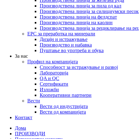
Производствена линија за железна руда
Производствена линија за пила од кал
Производствена линија за силициумски песок
Производствена линија на фелдспат
Производствена линија на каолин
Производствена линија за рециклирање на ре
EPC за преработка на минерали
Дизајн и истражување
Производство и набавка
Пуштање во употреба и обука
За нас
Профил на компанијата
Способност за истражување и развој
Лабораторија
QA и QC
Сертификати
Изложби
Кооперативни партнери
Вести
Вести од индустријата
Вести од компанијата
Контакт
Дома
ПРОИЗВОДИ