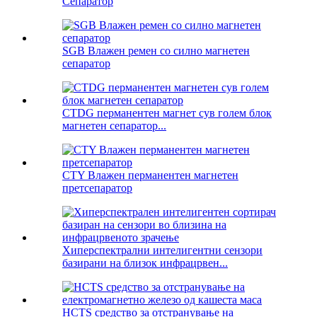
Сепаратор
SGB ​​Влажен ремен со силно магнетен
сепаратор
CTDG перманентен магнет сув голем блок
магнетен сепаратор...
CTY Влажен перманентен магнетен
претсепаратор
Хиперспектрални интелигентни сензори
базирани на близок инфрацрвен...
HCTS средство за отстранување на