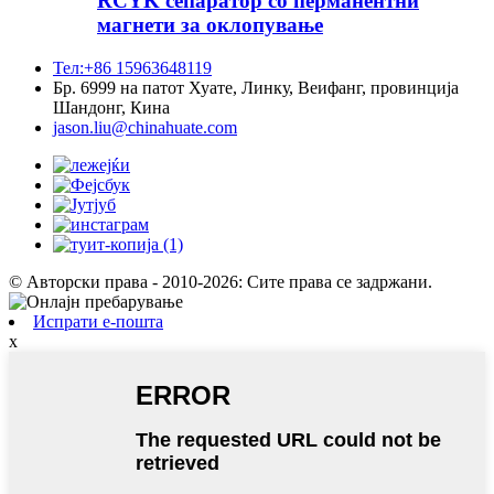
RCYK сепаратор со перманентни
магнети за оклопување
Тел:+86 15963648119
Бр. 6999 на патот Хуате, Линку, Веифанг, провинција
Шандонг, Кина
jason.liu@chinahuate.com
© Авторски права - 2010-2026: Сите права се задржани.
Испрати е-пошта
x