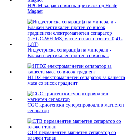
HPGM валјак со висок притисок од Huate
Magnet
Индустриска сепарација на минерали -
Влажен вертикален прстен со висок...
HTDZ електромагнетен сепаратор за кашеста
маса со висок градиент
CGC криогенски суперспроводлив магнетен
сепаратор
CTB перманентен магнетен сепаратор со
влажен тапан