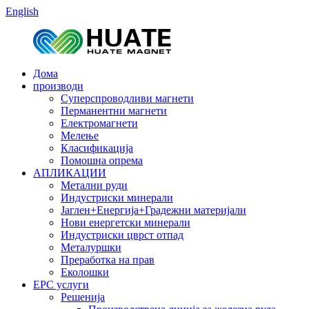
English
Дома
производи
Суперспроводливи магнети
Перманентни магнети
Електромагнети
Мелење
Класификација
Помошна опрема
АПЛИКАЦИИ
Метални руди
Индустриски минерали
Јаглен+Енергија+Градежни материјали
Нови енергетски минерали
Индустриски цврст отпад
Металуршки
Преработка на прав
Еколошки
EPC услуги
Решенија