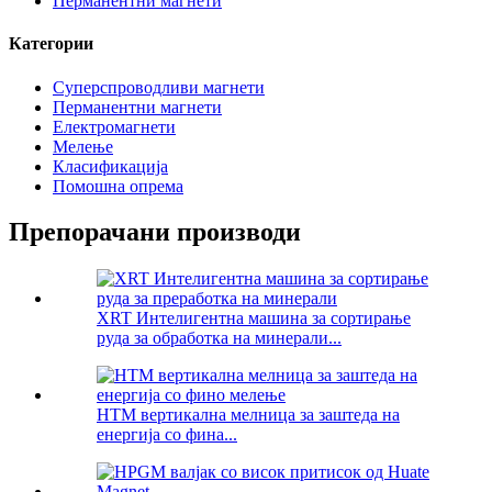
Перманентни магнети
Категории
Суперспроводливи магнети
Перманентни магнети
Електромагнети
Мелење
Класификација
Помошна опрема
Препорачани производи
XRT Интелигентна машина за сортирање
руда за обработка на минерали...
HTM вертикална мелница за заштеда на
енергија со фина...