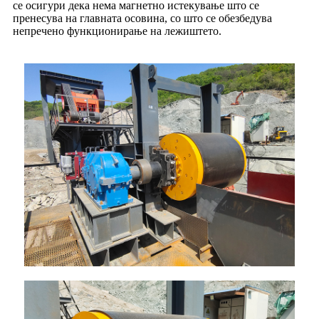
се осигури дека нема магнетно истекување што се
пренесува на главната осовина, со што се обезбедува
непречено функционирање на лежиштето.