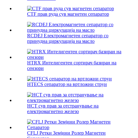
CTF прав руда сув магнетен сепаратор
RCDEJ Електромагнетен сепаратор со
принудна циркулација на масло
HTRX Интелигентен сортирач базиран на
сензори
HTECS сепаратор на вртложни струи
HCT сув прав за отстранување на
електромагнетно железо
CFLJ Ретки Земјини Ролер Магнетен