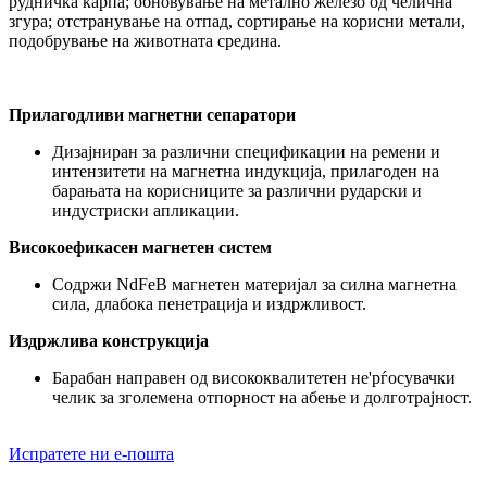
рудничка карпа; обновување на метално железо од челична
згура; отстранување на отпад, сортирање на корисни метали,
подобрување на животната средина.
Прилагодливи магнетни сепаратори
Дизајниран за различни спецификации на ремени и
интензитети на магнетна индукција, прилагоден на
барањата на корисниците за различни рударски и
индустриски апликации.
Високоефикасен магнетен систем
Содржи NdFeB магнетен материјал за силна магнетна
сила, длабока пенетрација и издржливост.
Издржлива конструкција
Барабан направен од висококвалитетен не'рѓосувачки
челик за зголемена отпорност на абење и долготрајност.
Испратете ни е-пошта