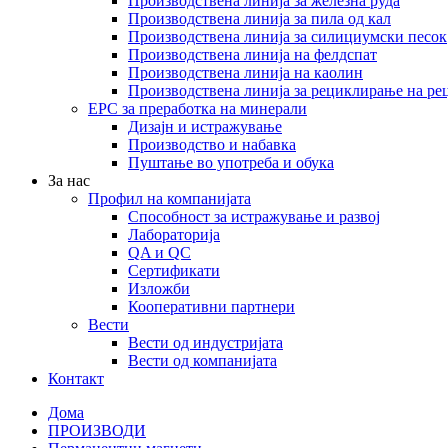
Производствена линија за железна руда
Производствена линија за пила од кал
Производствена линија за силициумски песок
Производствена линија на фелдспат
Производствена линија на каолин
Производствена линија за рециклирање на ре
EPC за преработка на минерали
Дизајн и истражување
Производство и набавка
Пуштање во употреба и обука
За нас
Профил на компанијата
Способност за истражување и развој
Лабораторија
QA и QC
Сертификати
Изложби
Кооперативни партнери
Вести
Вести од индустријата
Вести од компанијата
Контакт
Дома
ПРОИЗВОДИ