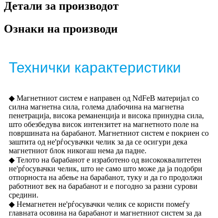
Детали за производот
Ознаки на производи
Технички карактеристики
◆ Магнетниот систем е направен од NdFeB материјал со
силна магнетна сила, голема длабочина на магнетна
пенетрација, висока реманенција и висока принудна сила,
што обезбедува висок интензитет на магнетното поле на
површината на барабанот. Магнетниот систем е покриен со
заштита од не'рѓосувачки челик за да се осигури дека
магнетниот блок никогаш нема да падне.
◆ Телото на барабанот е изработено од висококвалитетен
не'рѓосувачки челик, што не само што може да ја подобри
отпорноста на абење на барабанот, туку и да го продолжи
работниот век на барабанот и е погодно за разни сурови
средини.
◆ Немагнетен не'рѓосувачки челик се користи помеѓу
главната осовина на барабанот и магнетниот систем за да